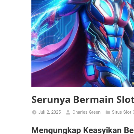
Serunya Bermain Slot
Juli 2, 2025
Charles Green
Situs Slot
Mengungkap Keasyikan Ber