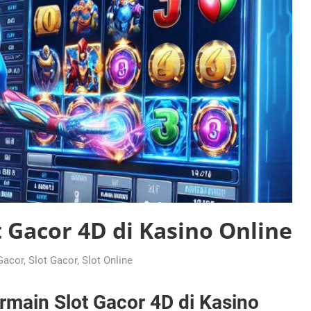
 Gacor 4D di Kasino Online
 Gacor
,
Slot Gacor
,
Slot Online
main Slot Gacor 4D di Kasino