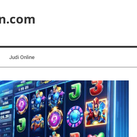
on.com
Judi Online