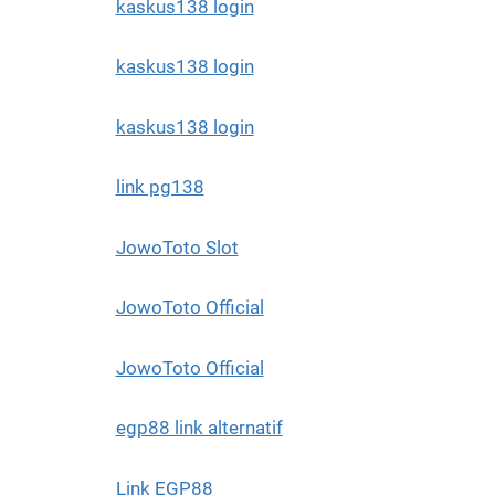
kaskus138 login
kaskus138 login
kaskus138 login
link pg138
JowoToto Slot
JowoToto Official
JowoToto Official
egp88 link alternatif
Link EGP88