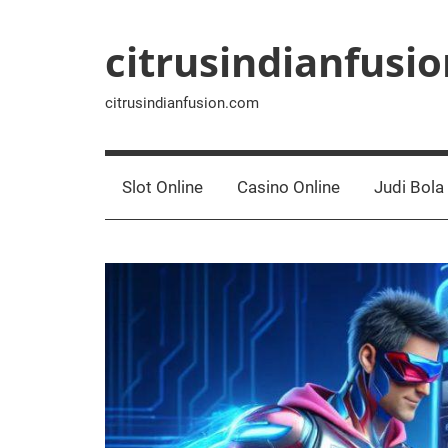
Skip
to
citrusindianfusi
content
citrusindianfusion.com
Slot Online
Casino Online
Judi Bola